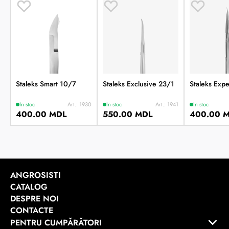
Staleks Smart 10/7
Staleks Exclusive 23/1
Staleks Exp
In stoc
Art.: 1930
In stoc
Art.: 1941
In stoc
400.00 MDL
550.00 MDL
400.00 
ANGROSISTI
CATALOG
DESPRE NOI
CONTACTE
PENTRU CUMPĂRĂTORI