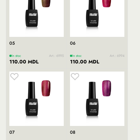
05
06
In stoc
Art.: 6995
In stoc
Art.: 6994
110.00 MDL
110.00 MDL
07
08