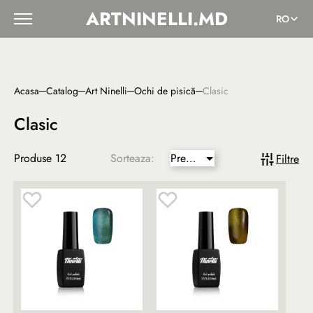
ARTNINELLI.MD
RO
Acasa
Catalog
Art Ninelli
Ochi de pisică
Clasic
Clasic
Produse
12
Sorteaza:
Pret
Filtre
mai
mic