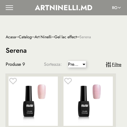
ARTNINELLI.MD
RO
Acasa
Catalog
Art Ninelli
Gel lac effect
Serena
Serena
Produse
9
Sorteaza:
Pret
Filtre
mai
mic