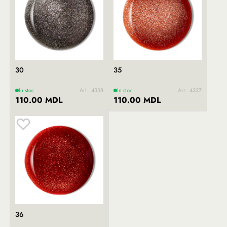
30
35
In stoc
Art.: 4338
In stoc
Art.: 4337
110.00 MDL
110.00 MDL
36