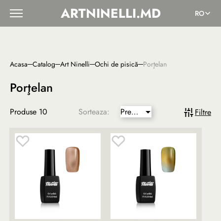
ARTNINELLI.MD
RO
Acasa
Catalog
Art Ninelli
Ochi de pisică
Porţelan
Porţelan
Produse
10
Sorteaza:
Pret
Filtre
mai
mic