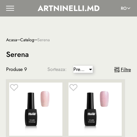
ARTNINELLI.MD
RO
Acasa
Catalog
Serena
Serena
Produse
9
Sorteaza:
Pret
Filtre
mai
mic