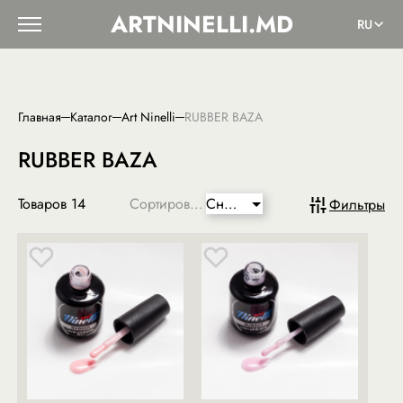
ARTNINELLI.MD
RU
Главная
Каталог
Art Ninelli
RUBBER BAZA
RUBBER BAZA
Товаров
14
Сортировка:
Сниженная
Фильтры
цена