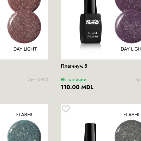
Платинум 8
В наличии
Арт.: 9893
Ар
110.00 MDL