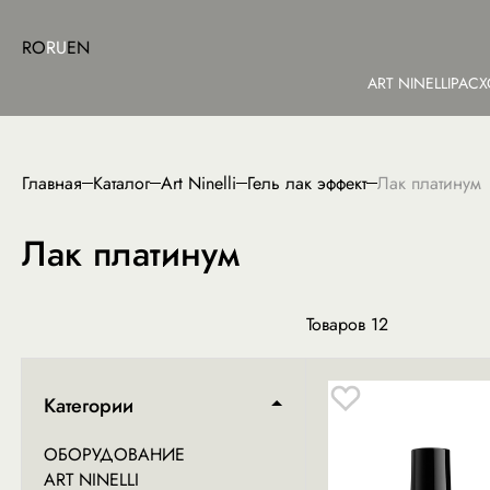
RO
RU
EN
ART NINELLI
РАСХ
Главная
Каталог
Art Ninelli
Гель лак эффект
Лак платинум
Лак платинум
Товаров
12
Категории
ОБОРУДОВАНИЕ
ART NINELLI