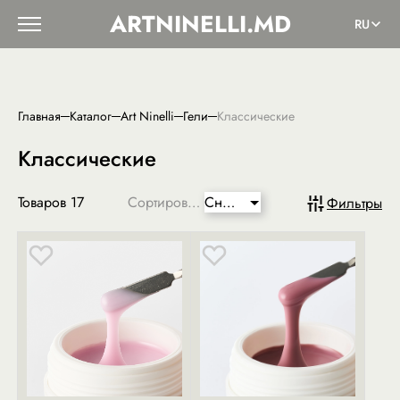
ARTNINELLI.MD
RU
Главная
Каталог
Art Ninelli
Гели
Классические
Классические
Товаров
17
Сортировка:
Сниженная
Фильтры
цена