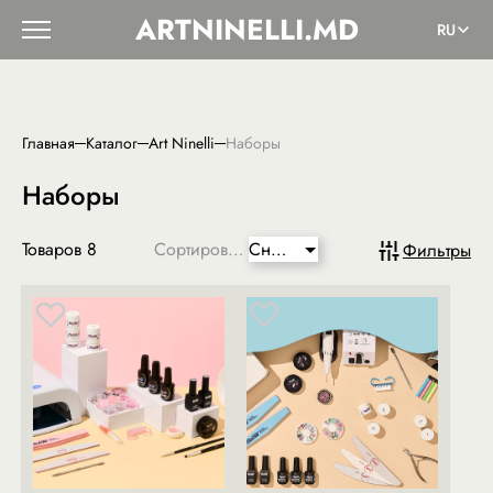
ARTNINELLI.MD
RU
Главная
Каталог
Art Ninelli
Наборы
Наборы
Товаров
8
Сортировка:
Сниженная
Фильтры
цена